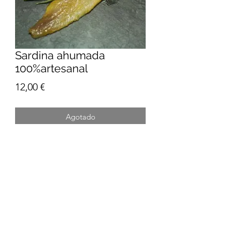
Sardina ahumada
100%artesanal
Precio
12,00 €
Agotado
Sardina ahumada con sal marina y
humo de madera de haya.
Conservada en aceite de girasol.
SIN conservantes, SIN aditivos, SIN
atajos, SIN prisas