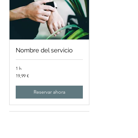
Nombre del servicio
1 h
19,99
19,99 €
euros
Reservar ahora