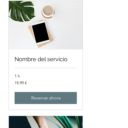
Nombre del servicio
1 h
19,99
19,99 €
euros
Reservar ahora